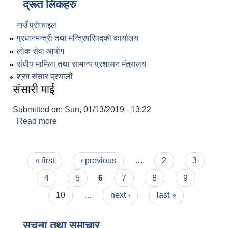
द्रूत लिंकहरु
गाउँ प्रोफाइल
प्रधानमन्त्री तथा मन्त्रिपरिषद्‍को कार्यालय
लोक सेवा आयोग
संघीय मामिला तथा सामान्य प्रशासन मंत्रालय
श्रम संसार प्रणाली
संसारी माई
Submitted on:
Sun, 01/13/2019 - 13:22
Read more
about संसारी माई
Pages
« first
‹ previous
…
2
3
4
5
6
7
8
9
10
…
next ›
last »
सूचना तथा समाचार