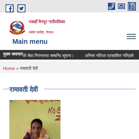
Skip to main content
पकहाँ मैनपुर गाउँपालिका
मधेश प्रदेश, नेपाल
Main menu
मुख्य समाचार
क शिक्षकहरुको सेवा निरन्तरता सम्बन्धि सूचना।
अन्तिम नतिजा प्रकाशित गरिएको
You are here
Home
» रामावती देवी
रामावती देवी