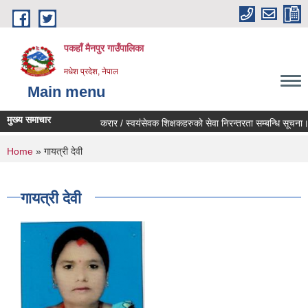
Skip to main content
पकहाँ मैनपुर गाउँपालिका
मधेश प्रदेश, नेपाल
Main menu
मुख्य समाचार
करार / स्वयंसेवक शिक्षकहरुको सेवा निरन्तरता सम्बन्धि सूचना।
You are here
Home
» गायत्री देवी
गायत्री देवी